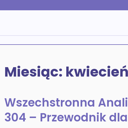
Skip
to
content
Miesiąc:
kwiecień
Wszechstronna Anali
304 – Przewodnik dl