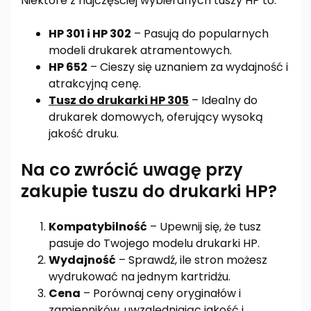
Niektóre z najczęściej wybieranych tuszy HP to:
HP 301 i HP 302
– Pasują do popularnych
modeli drukarek atramentowych.
HP 652
– Cieszy się uznaniem za wydajność i
atrakcyjną cenę.
Tusz do drukarki HP 305
– Idealny do
drukarek domowych, oferujący wysoką
jakość druku.
Na co zwrócić uwagę przy
zakupie tuszu do drukarki HP?
Kompatybilność
– Upewnij się, że tusz
pasuje do Twojego modelu drukarki HP.
Wydajność
– Sprawdź, ile stron możesz
wydrukować na jednym kartridżu.
Cena
– Porównaj ceny oryginałów i
zamienników, uwzględniając jakość i