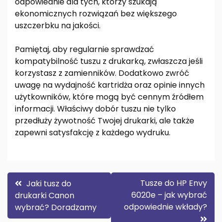
odpowiednie dla tych, którzy szukają
ekonomicznych rozwiązań bez większego
uszczerbku na jakości.
Pamiętaj, aby regularnie sprawdzać
kompatybilność tuszu z drukarką, zwłaszcza jeśli
korzystasz z zamienników. Dodatkowo zwróć
uwagę na wydajność kartridża oraz opinie innych
użytkowników, które mogą być cennym źródłem
informacji. Właściwy dobór tuszu nie tylko
przedłuży żywotność Twojej drukarki, ale także
zapewni satysfakcję z każdego wydruku.
Nawigacja
Tusze do HP Envy
Jaki tusz do
6020e – jak wybrać
drukarki Canon
wpisu
odpowiednie wkłady?
wybrać? Doradzamy