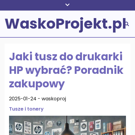
Skip
to
WaskoProjekt.pl
content
Jaki tusz do drukarki
HP wybrać? Poradnik
zakupowy
2025-01-24
-
waskoproj
Tusze i tonery