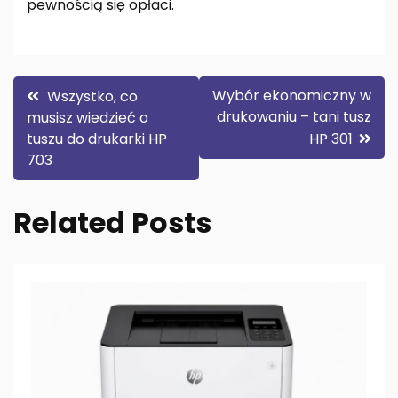
pewnością się opłaci.
Nawigacja
Wybór ekonomiczny w
Wszystko, co
drukowaniu – tani tusz
musisz wiedzieć o
wpisu
tuszu do drukarki HP
HP 301
703
Related Posts