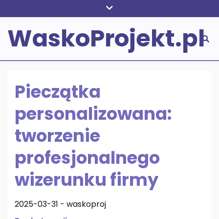
Skip
to
WaskoProjekt.pl
content
Pieczątka
personalizowana:
tworzenie
profesjonalnego
wizerunku firmy
2025-03-31
-
waskoproj