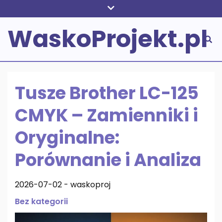
Skip
to
WaskoProjekt.pl
content
Tusze Brother LC-125
CMYK – Zamienniki i
Oryginalne:
Porównanie i Analiza
2026-07-02
-
waskoproj
Bez kategorii