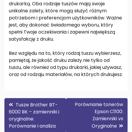
drukarką. Oba rodzaje tuszów mają swoje
unikalne zalety, które mogą służyć różnym
potrzebom i preferencjom użytkowników. Ważne
jest, aby dokonać świadomego wyboru, który
spełni Twoje oczekiwania i zapewni największą
satysfakcję z druku.
Bez względu na to, który rodzaj tuszu wybierzesz,
pamiętaj, że jakość druku zależy nie tylko od
tuszu, ale również od typu drukarki, jakiej używasz,
oraz od rodzaju materiałów, na których drukujesz.
Nawigacja
Porównanie tonerów
Tusze Brother BT-
Epson C1100:
6000 BK – zamienniki i
wpisu
Zamienniki vs
oryginalne:
Porównanie i analiza
Oryginalne