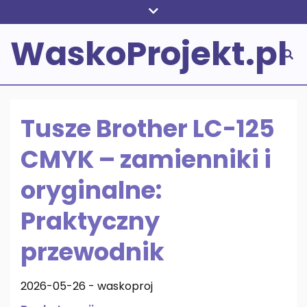
Skip
to
WaskoProjekt.pl
content
Tusze Brother LC-125
CMYK – zamienniki i
oryginalne:
Praktyczny
przewodnik
2026-05-26
-
waskoproj