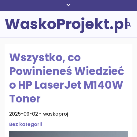
Skip
to
WaskoProjekt.pl
content
Wszystko, co
Powinieneś Wiedzieć
o HP LaserJet M140W
Toner
2025-09-02
-
waskoproj
Bez kategorii