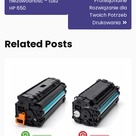
Profesjonalne
niezawodność – tusz
wpisu
Rozwiązanie dla
HP 650
Twoich Potrzeb
Drukowania
Related Posts