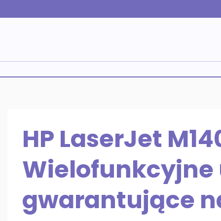
Skip
to
content
HP LaserJet M1
Wielofunkcyjne 
gwarantujące n