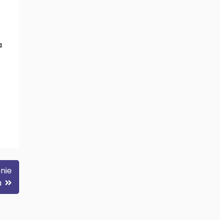
a
nie
a