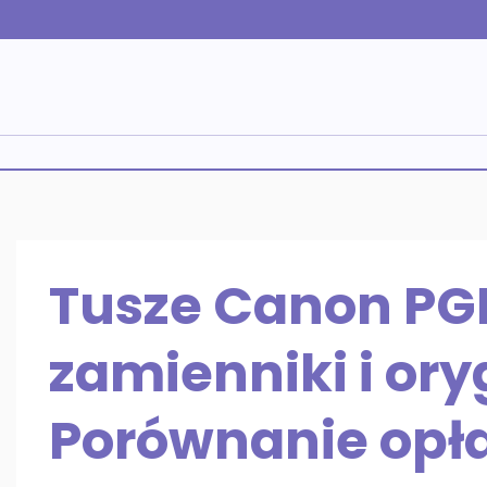
Skip
to
content
Tusze Canon PG
zamienniki i ory
Porównanie opła