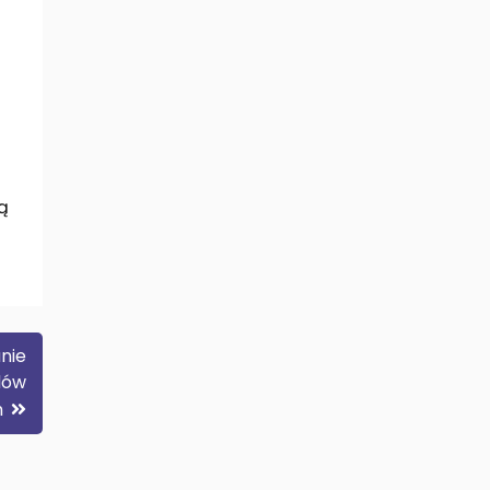
gą
nie
dów
h