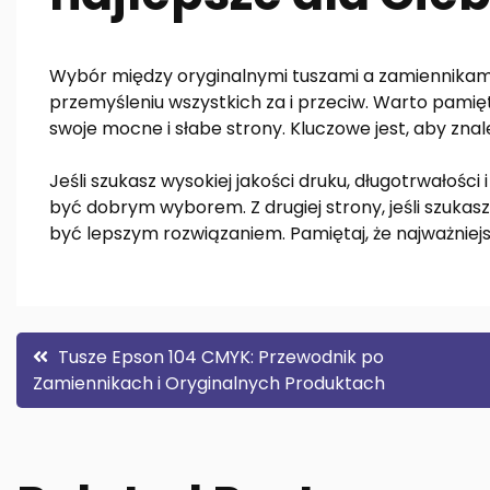
Wybór między oryginalnymi tuszami a zamiennikami
przemyśleniu wszystkich za i przeciw. Warto pamięt
swoje mocne i słabe strony. Kluczowe jest, aby znale
Jeśli szukasz wysokiej jakości druku, długotrwałoś
być dobrym wyborem. Z drugiej strony, jeśli szukasz
być lepszym rozwiązaniem. Pamiętaj, że najważniejsz
Nawigacja
Tusze Epson 104 CMYK: Przewodnik po
Zamiennikach i Oryginalnych Produktach
wpisu