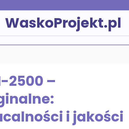
WaskoProjekt.pl
I-2500 –
ginalne:
calności i jakości